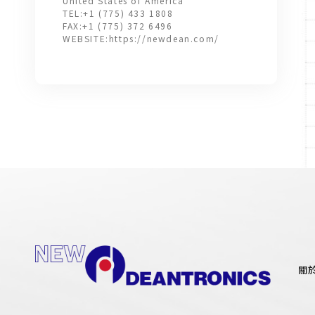
United States of America
TEL:
+1 (775) 433 1808
FAX:
+1 (775) 372 6496
WEBSITE:
https://newdean.com/
關