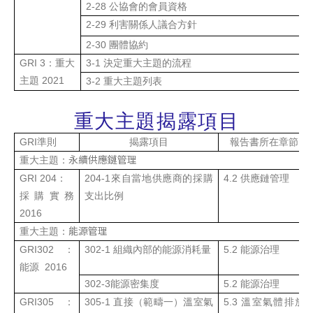
2-28
公協會的會員資格
2-29
利害關係人議合方針
2-30
團體協約
GRI 3
：重大
3-1
決定重大主題的流程
主題
2021
3-2
重大主題列表
重大主題揭露項目
GRI
準則
揭露項目
報告書所在章節
永續供應鏈管理
重大主題
：
GRI
204
：
204-1
來自當地供應商的採購
4.2
供應鏈管理
採購實務
支出比例
2016
能源管理
重大主題
：
GRI
302
：
302-1
組織內部的能源消耗量
5.2
能源治理
能源
2016
302-3
能源密集度
5.2
能源治理
GRI
305
：
305-1
直接（範疇一）溫室氣
5.3
溫室氣體排放