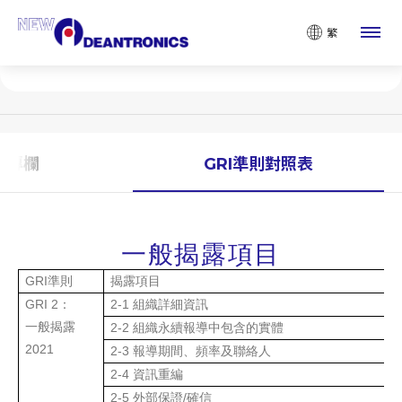
ESG資料庫
繁
ESG Database
導專欄
GRI準則對照表
一般揭露項目
GRI
準則
揭露項目
GRI 2
：
2-1
組織詳細資訊
一般揭露
2-2
組織永續報導中包含的實體
2021
2-3
報導期間、頻率及聯絡人
2-4
資訊重編
2-5
外部保證
/
確信