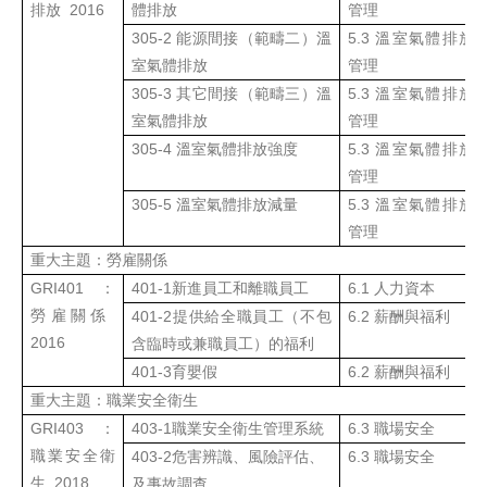
排放
2016
體排放
管理
305-2
能源間接（範疇二）溫
5.3
溫室氣體排放
室氣體排放
管理
305-3
其它間接（範疇三）溫
5.3
溫室氣體排放
室氣體排放
管理
305-4
溫室氣體排放強度
5.3
溫室氣體排放
管理
305-5
溫室氣體排放減量
5.3
溫室氣體排放
管理
重大主題
：
勞雇關係
GRI
401
：
401-1
新進員工和離職員工
6.1 人力資本
勞雇關係
401-2
提供給全職員工（不包
6.2 薪酬與福利
2016
含臨時或兼職員工）的福利
401-3
育嬰假
6.2 薪酬與福利
重大主題
：
職業安全衛生
GRI
403
：
403-1
職業安全衛生管理系統
6.3
職場安全
職業安全衛
403-2
危害辨識、風險評估、
6.3
職場安全
生
2018
及事故調查